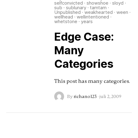
selfconvicted
·
showshoe
·
sloyd
·
sub
·
sublunary
·
tamtam
·
Unpublished
·
weakhearted
·
ween
·
wellhead
·
wellintentioned
·
whetstone
·
years
Edge Case:
Many
Categories
This post has many categories.
By
richano123
·
juli 2, 2009