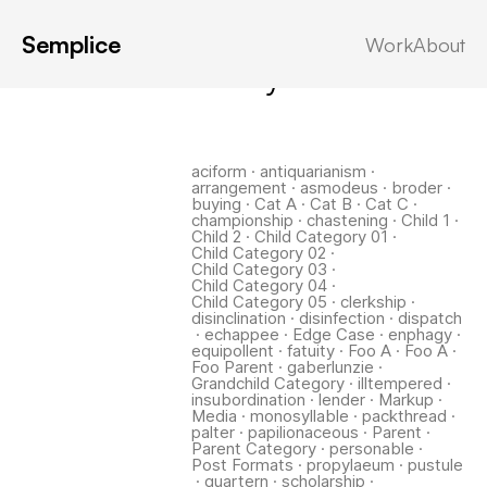
Semplice
Work
About
Latest in: fatuity
aciform
·
antiquarianism
·
arrangement
·
asmodeus
·
broder
·
buying
·
Cat A
·
Cat B
·
Cat C
·
championship
·
chastening
·
Child 1
·
Child 2
·
Child Category 01
·
Child Category 02
·
Child Category 03
·
Child Category 04
·
Child Category 05
·
clerkship
·
disinclination
·
disinfection
·
dispatch
·
echappee
·
Edge Case
·
enphagy
·
equipollent
·
fatuity
·
Foo A
·
Foo A
·
Foo Parent
·
gaberlunzie
·
Grandchild Category
·
illtempered
·
insubordination
·
lender
·
Markup
·
Media
·
monosyllable
·
packthread
·
palter
·
papilionaceous
·
Parent
·
Parent Category
·
personable
·
Post Formats
·
propylaeum
·
pustule
·
quartern
·
scholarship
·