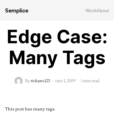
Semplice
Work
About
Edge Case
Edge Case:
Many Tags
By
richano123
·
juni 1, 2009
·
1 min read
This post has many tags.