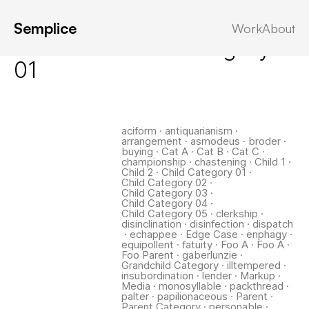
Semplice
Work
About
Latest in: Child Category
01
aciform
·
antiquarianism
·
arrangement
·
asmodeus
·
broder
·
buying
·
Cat A
·
Cat B
·
Cat C
·
championship
·
chastening
·
Child 1
·
Child 2
·
Child Category 01
·
Child Category 02
·
Child Category 03
·
Child Category 04
·
Child Category 05
·
clerkship
·
disinclination
·
disinfection
·
dispatch
·
echappee
·
Edge Case
·
enphagy
·
equipollent
·
fatuity
·
Foo A
·
Foo A
·
Foo Parent
·
gaberlunzie
·
Grandchild Category
·
illtempered
·
insubordination
·
lender
·
Markup
·
Media
·
monosyllable
·
packthread
·
palter
·
papilionaceous
·
Parent
·
Parent Category
·
personable
·