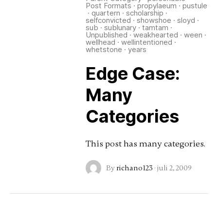
Post Formats
·
propylaeum
·
pustule
·
quartern
·
scholarship
·
selfconvicted
·
showshoe
·
sloyd
·
sub
·
sublunary
·
tamtam
·
Unpublished
·
weakhearted
·
ween
·
wellhead
·
wellintentioned
·
whetstone
·
years
Edge Case:
Many
Categories
This post has many categories.
By
richano123
·
juli 2, 2009