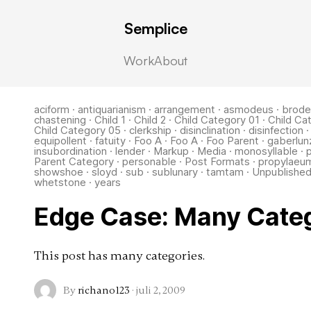
Semplice
ategory
Work
About
aciform
·
antiquarianism
·
arrangement
·
asmodeus
·
brode
chastening
·
Child 1
·
Child 2
·
Child Category 01
·
Child Ca
Child Category 05
·
clerkship
·
disinclination
·
disinfection
equipollent
·
fatuity
·
Foo A
·
Foo A
·
Foo Parent
·
gaberlun
insubordination
·
lender
·
Markup
·
Media
·
monosyllable
·
Parent Category
·
personable
·
Post Formats
·
propylaeu
showshoe
·
sloyd
·
sub
·
sublunary
·
tamtam
·
Unpublishe
whetstone
·
years
Edge Case: Many Cate
This post has many categories.
By
richano123
·
juli 2, 2009