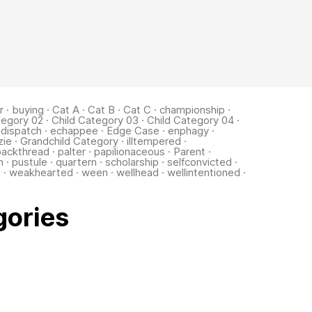
r
·
buying
·
Cat A
·
Cat B
·
Cat C
·
championship
·
tegory 02
·
Child Category 03
·
Child Category 04
·
·
dispatch
·
echappee
·
Edge Case
·
enphagy
·
zie
·
Grandchild Category
·
illtempered
·
packthread
·
palter
·
papilionaceous
·
Parent
·
m
·
pustule
·
quartern
·
scholarship
·
selfconvicted
·
d
·
weakhearted
·
ween
·
wellhead
·
wellintentioned
·
gories