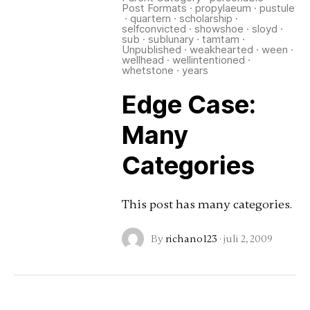
Post Formats
·
propylaeum
·
pustule
·
quartern
·
scholarship
·
selfconvicted
·
showshoe
·
sloyd
·
sub
·
sublunary
·
tamtam
·
Unpublished
·
weakhearted
·
ween
·
wellhead
·
wellintentioned
·
whetstone
·
years
Edge Case:
Many
Categories
This post has many categories.
By
richano123
·
juli 2, 2009