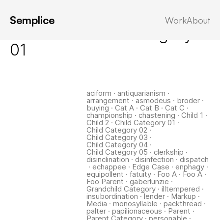
Semplice
Work
About
Latest in: Child Category
01
aciform
·
antiquarianism
·
arrangement
·
asmodeus
·
broder
·
buying
·
Cat A
·
Cat B
·
Cat C
·
championship
·
chastening
·
Child 1
·
Child 2
·
Child Category 01
·
Child Category 02
·
Child Category 03
·
Child Category 04
·
Child Category 05
·
clerkship
·
disinclination
·
disinfection
·
dispatch
·
echappee
·
Edge Case
·
enphagy
·
equipollent
·
fatuity
·
Foo A
·
Foo A
·
Foo Parent
·
gaberlunzie
·
Grandchild Category
·
illtempered
·
insubordination
·
lender
·
Markup
·
Media
·
monosyllable
·
packthread
·
palter
·
papilionaceous
·
Parent
·
Parent Category
·
personable
·