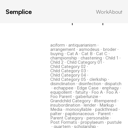
Semplice
Work
About
Latest in: championship
aciform
·
antiquarianism
·
arrangement
·
asmodeus
·
broder
·
buying
·
Cat A
·
Cat B
·
Cat C
·
championship
·
chastening
·
Child 1
·
Child 2
·
Child Category 01
·
Child Category 02
·
Child Category 03
·
Child Category 04
·
Child Category 05
·
clerkship
·
disinclination
·
disinfection
·
dispatch
·
echappee
·
Edge Case
·
enphagy
·
equipollent
·
fatuity
·
Foo A
·
Foo A
·
Foo Parent
·
gaberlunzie
·
Grandchild Category
·
illtempered
·
insubordination
·
lender
·
Markup
·
Media
·
monosyllable
·
packthread
·
palter
·
papilionaceous
·
Parent
·
Parent Category
·
personable
·
Post Formats
·
propylaeum
·
pustule
·
quartern
·
scholarship
·