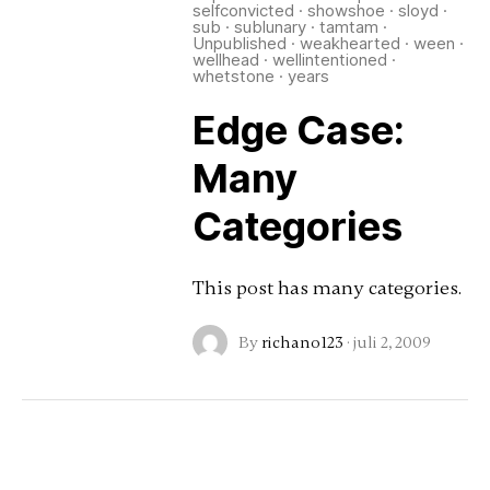
selfconvicted
·
showshoe
·
sloyd
·
sub
·
sublunary
·
tamtam
·
Unpublished
·
weakhearted
·
ween
·
wellhead
·
wellintentioned
·
whetstone
·
years
Edge Case:
Many
Categories
This post has many categories.
By
richano123
·
juli 2, 2009