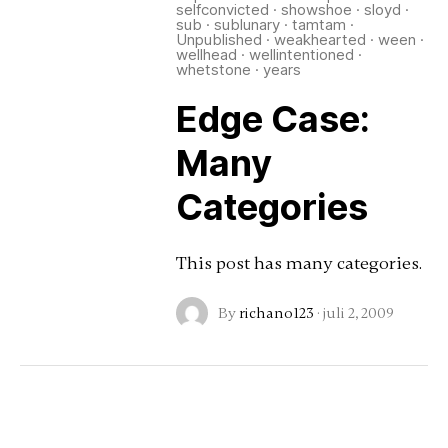
selfconvicted
·
showshoe
·
sloyd
·
sub
·
sublunary
·
tamtam
·
Unpublished
·
weakhearted
·
ween
·
wellhead
·
wellintentioned
·
whetstone
·
years
Edge Case:
Many
Categories
This post has many categories.
By
richano123
·
juli 2, 2009