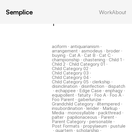
Semplice
Work
About
Latest in: quartern
aciform
·
antiquarianism
·
arrangement
·
asmodeus
·
broder
·
buying
·
Cat A
·
Cat B
·
Cat C
·
championship
·
chastening
·
Child 1
·
Child 2
·
Child Category 01
·
Child Category 02
·
Child Category 03
·
Child Category 04
·
Child Category 05
·
clerkship
·
disinclination
·
disinfection
·
dispatch
·
echappee
·
Edge Case
·
enphagy
·
equipollent
·
fatuity
·
Foo A
·
Foo A
·
Foo Parent
·
gaberlunzie
·
Grandchild Category
·
illtempered
·
insubordination
·
lender
·
Markup
·
Media
·
monosyllable
·
packthread
·
palter
·
papilionaceous
·
Parent
·
Parent Category
·
personable
·
Post Formats
·
propylaeum
·
pustule
·
quartern
·
scholarship
·