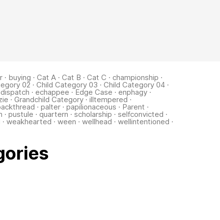
r
·
buying
·
Cat A
·
Cat B
·
Cat C
·
championship
·
tegory 02
·
Child Category 03
·
Child Category 04
·
·
dispatch
·
echappee
·
Edge Case
·
enphagy
·
zie
·
Grandchild Category
·
illtempered
·
packthread
·
palter
·
papilionaceous
·
Parent
·
m
·
pustule
·
quartern
·
scholarship
·
selfconvicted
·
d
·
weakhearted
·
ween
·
wellhead
·
wellintentioned
·
gories