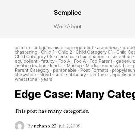
Semplice
Work
About
aciform
·
antiquarianism
·
arrangement
·
asmodeus
·
brode
chastening
·
Child 1
·
Child 2
·
Child Category 01
·
Child Ca
Child Category 05
·
clerkship
·
disinclination
·
disinfection
equipollent
·
fatuity
·
Foo A
·
Foo A
·
Foo Parent
·
gaberlun
insubordination
·
lender
·
Markup
·
Media
·
monosyllable
·
Parent Category
·
personable
·
Post Formats
·
propylaeu
showshoe
·
sloyd
·
sub
·
sublunary
·
tamtam
·
Unpublishe
whetstone
·
years
Edge Case: Many Cate
This post has many categories.
By
richano123
·
juli 2, 2009