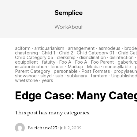
Semplice
y 02
Work
About
aciform
·
antiquarianism
·
arrangement
·
asmodeus
·
brode
chastening
·
Child 1
·
Child 2
·
Child Category 01
·
Child Ca
Child Category 05
·
clerkship
·
disinclination
·
disinfection
equipollent
·
fatuity
·
Foo A
·
Foo A
·
Foo Parent
·
gaberlun
insubordination
·
lender
·
Markup
·
Media
·
monosyllable
·
Parent Category
·
personable
·
Post Formats
·
propylaeu
showshoe
·
sloyd
·
sub
·
sublunary
·
tamtam
·
Unpublishe
whetstone
·
years
Edge Case: Many Cate
This post has many categories.
By
richano123
·
juli 2, 2009