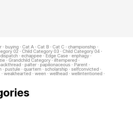
r
·
buying
·
Cat A
·
Cat B
·
Cat C
·
championship
·
tegory 02
·
Child Category 03
·
Child Category 04
·
·
dispatch
·
echappee
·
Edge Case
·
enphagy
·
zie
·
Grandchild Category
·
illtempered
·
packthread
·
palter
·
papilionaceous
·
Parent
·
m
·
pustule
·
quartern
·
scholarship
·
selfconvicted
·
d
·
weakhearted
·
ween
·
wellhead
·
wellintentioned
·
gories