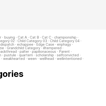
r
·
buying
·
Cat A
·
Cat B
·
Cat C
·
championship
·
tegory 02
·
Child Category 03
·
Child Category 04
·
·
dispatch
·
echappee
·
Edge Case
·
enphagy
·
zie
·
Grandchild Category
·
illtempered
·
packthread
·
palter
·
papilionaceous
·
Parent
·
m
·
pustule
·
quartern
·
scholarship
·
selfconvicted
·
d
·
weakhearted
·
ween
·
wellhead
·
wellintentioned
·
gories