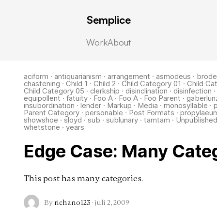
Semplice
Work
About
aciform
·
antiquarianism
·
arrangement
·
asmodeus
·
brode
chastening
·
Child 1
·
Child 2
·
Child Category 01
·
Child Ca
Child Category 05
·
clerkship
·
disinclination
·
disinfection
equipollent
·
fatuity
·
Foo A
·
Foo A
·
Foo Parent
·
gaberlun
insubordination
·
lender
·
Markup
·
Media
·
monosyllable
·
Parent Category
·
personable
·
Post Formats
·
propylaeu
showshoe
·
sloyd
·
sub
·
sublunary
·
tamtam
·
Unpublishe
whetstone
·
years
Edge Case: Many Cate
This post has many categories.
By
richano123
·
juli 2, 2009