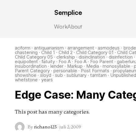
Semplice
Work
About
aciform
·
antiquarianism
·
arrangement
·
asmodeus
·
brode
chastening
·
Child 1
·
Child 2
·
Child Category 01
·
Child Ca
Child Category 05
·
clerkship
·
disinclination
·
disinfection
equipollent
·
fatuity
·
Foo A
·
Foo A
·
Foo Parent
·
gaberlun
insubordination
·
lender
·
Markup
·
Media
·
monosyllable
·
Parent Category
·
personable
·
Post Formats
·
propylaeu
showshoe
·
sloyd
·
sub
·
sublunary
·
tamtam
·
Unpublishe
whetstone
·
years
Edge Case: Many Cate
This post has many categories.
By
richano123
·
juli 2, 2009