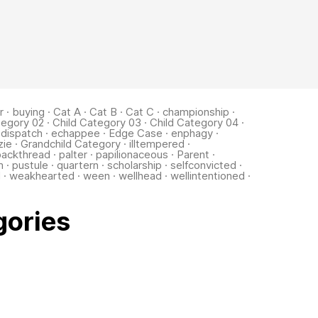
r
·
buying
·
Cat A
·
Cat B
·
Cat C
·
championship
·
tegory 02
·
Child Category 03
·
Child Category 04
·
·
dispatch
·
echappee
·
Edge Case
·
enphagy
·
zie
·
Grandchild Category
·
illtempered
·
packthread
·
palter
·
papilionaceous
·
Parent
·
m
·
pustule
·
quartern
·
scholarship
·
selfconvicted
·
d
·
weakhearted
·
ween
·
wellhead
·
wellintentioned
·
gories