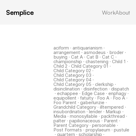
Semplice
Work
About
Latest in: selfconvicted
aciform
·
antiquarianism
·
arrangement
·
asmodeus
·
broder
·
buying
·
Cat A
·
Cat B
·
Cat C
·
championship
·
chastening
·
Child 1
·
Child 2
·
Child Category 01
·
Child Category 02
·
Child Category 03
·
Child Category 04
·
Child Category 05
·
clerkship
·
disinclination
·
disinfection
·
dispatch
·
echappee
·
Edge Case
·
enphagy
·
equipollent
·
fatuity
·
Foo A
·
Foo A
·
Foo Parent
·
gaberlunzie
·
Grandchild Category
·
illtempered
·
insubordination
·
lender
·
Markup
·
Media
·
monosyllable
·
packthread
·
palter
·
papilionaceous
·
Parent
·
Parent Category
·
personable
·
Post Formats
·
propylaeum
·
pustule
·
quartern
·
scholarship
·