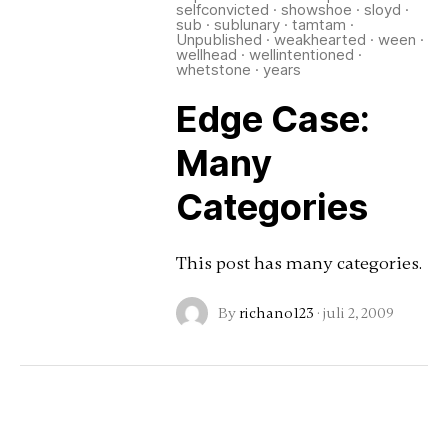
selfconvicted
·
showshoe
·
sloyd
·
sub
·
sublunary
·
tamtam
·
Unpublished
·
weakhearted
·
ween
·
wellhead
·
wellintentioned
·
whetstone
·
years
Edge Case:
Many
Categories
This post has many categories.
By
richano123
·
juli 2, 2009