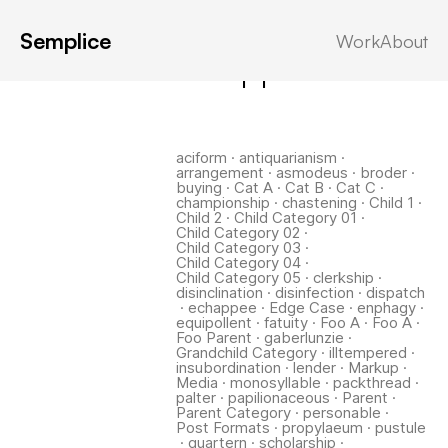
Semplice
Work
About
Latest in: echappee
aciform
·
antiquarianism
·
arrangement
·
asmodeus
·
broder
·
buying
·
Cat A
·
Cat B
·
Cat C
·
championship
·
chastening
·
Child 1
·
Child 2
·
Child Category 01
·
Child Category 02
·
Child Category 03
·
Child Category 04
·
Child Category 05
·
clerkship
·
disinclination
·
disinfection
·
dispatch
·
echappee
·
Edge Case
·
enphagy
·
equipollent
·
fatuity
·
Foo A
·
Foo A
·
Foo Parent
·
gaberlunzie
·
Grandchild Category
·
illtempered
·
insubordination
·
lender
·
Markup
·
Media
·
monosyllable
·
packthread
·
palter
·
papilionaceous
·
Parent
·
Parent Category
·
personable
·
Post Formats
·
propylaeum
·
pustule
·
quartern
·
scholarship
·