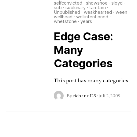
selfconvicted
·
showshoe
·
sloyd
·
sub
·
sublunary
·
tamtam
·
Unpublished
·
weakhearted
·
ween
·
wellhead
·
wellintentioned
·
whetstone
·
years
Edge Case:
Many
Categories
This post has many categories.
By
richano123
·
juli 2, 2009