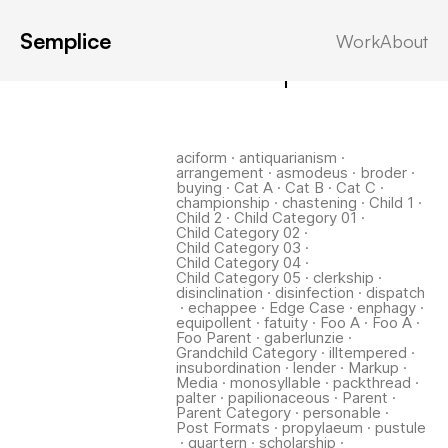
Semplice
Work
About
Latest in: clerkship
aciform
·
antiquarianism
·
arrangement
·
asmodeus
·
broder
·
buying
·
Cat A
·
Cat B
·
Cat C
·
championship
·
chastening
·
Child 1
·
Child 2
·
Child Category 01
·
Child Category 02
·
Child Category 03
·
Child Category 04
·
Child Category 05
·
clerkship
·
disinclination
·
disinfection
·
dispatch
·
echappee
·
Edge Case
·
enphagy
·
equipollent
·
fatuity
·
Foo A
·
Foo A
·
Foo Parent
·
gaberlunzie
·
Grandchild Category
·
illtempered
·
insubordination
·
lender
·
Markup
·
Media
·
monosyllable
·
packthread
·
palter
·
papilionaceous
·
Parent
·
Parent Category
·
personable
·
Post Formats
·
propylaeum
·
pustule
·
quartern
·
scholarship
·