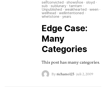
selfconvicted
·
showshoe
·
sloyd
·
sub
·
sublunary
·
tamtam
·
Unpublished
·
weakhearted
·
ween
·
wellhead
·
wellintentioned
·
whetstone
·
years
Edge Case:
Many
Categories
This post has many categories.
By
richano123
·
juli 2, 2009