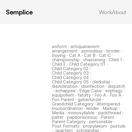
Semplice
Work
About
Latest in: Cat B
aciform
·
antiquarianism
·
arrangement
·
asmodeus
·
broder
·
buying
·
Cat A
·
Cat B
·
Cat C
·
championship
·
chastening
·
Child 1
·
Child 2
·
Child Category 01
·
Child Category 02
·
Child Category 03
·
Child Category 04
·
Child Category 05
·
clerkship
·
disinclination
·
disinfection
·
dispatch
·
echappee
·
Edge Case
·
enphagy
·
equipollent
·
fatuity
·
Foo A
·
Foo A
·
Foo Parent
·
gaberlunzie
·
Grandchild Category
·
illtempered
·
insubordination
·
lender
·
Markup
·
Media
·
monosyllable
·
packthread
·
palter
·
papilionaceous
·
Parent
·
Parent Category
·
personable
·
Post Formats
·
propylaeum
·
pustule
·
quartern
·
scholarship
·