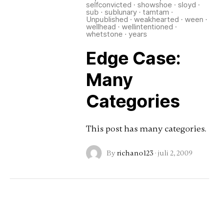
selfconvicted
·
showshoe
·
sloyd
·
sub
·
sublunary
·
tamtam
·
Unpublished
·
weakhearted
·
ween
·
wellhead
·
wellintentioned
·
whetstone
·
years
Edge Case:
Many
Categories
This post has many categories.
By
richano123
·
juli 2, 2009