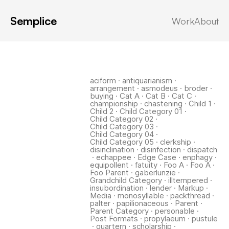
Semplice
Work
About
Latest in: Child 1
aciform
·
antiquarianism
·
arrangement
·
asmodeus
·
broder
·
buying
·
Cat A
·
Cat B
·
Cat C
·
championship
·
chastening
·
Child 1
·
Child 2
·
Child Category 01
·
Child Category 02
·
Child Category 03
·
Child Category 04
·
Child Category 05
·
clerkship
·
disinclination
·
disinfection
·
dispatch
·
echappee
·
Edge Case
·
enphagy
·
equipollent
·
fatuity
·
Foo A
·
Foo A
·
Foo Parent
·
gaberlunzie
·
Grandchild Category
·
illtempered
·
insubordination
·
lender
·
Markup
·
Media
·
monosyllable
·
packthread
·
palter
·
papilionaceous
·
Parent
·
Parent Category
·
personable
·
Post Formats
·
propylaeum
·
pustule
·
quartern
·
scholarship
·