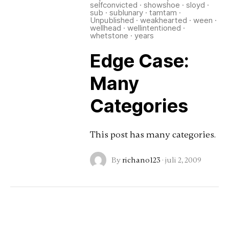
selfconvicted
·
showshoe
·
sloyd
·
sub
·
sublunary
·
tamtam
·
Unpublished
·
weakhearted
·
ween
·
wellhead
·
wellintentioned
·
whetstone
·
years
Edge Case:
Many
Categories
This post has many categories.
By
richano123
·
juli 2, 2009